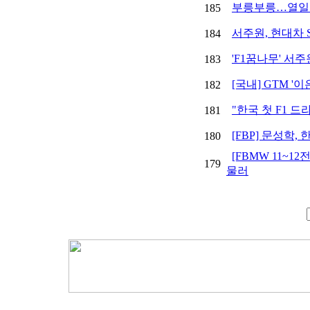
부릉부릉…열일
185
서주원, 현대차 
184
'F1꿈나무' 서주
183
[국내] GTM 
182
"한국 첫 F1 
181
[FBP] 문성학
180
[FBMW 11~1
179
물러